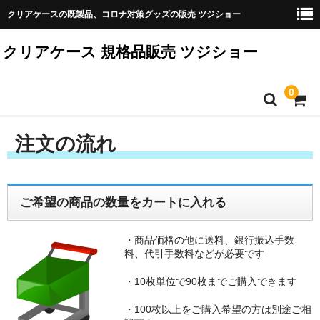
クリアケースの既製品、コロナ対策グッズの販売 ツジショー
クリアケース 規格品販売 ツジショー
0
ホーム
注文の流れ
製品 一覧
ご利用案内
ご希望の商品の数量をカートに入れる
製品代以外の料金
・商品価格の他に送料、銀行振込手数
料、代引手数料などが必要です
寸法表記
・10枚単位で90枚までご購入できます
注文の流れ
・100枚以上をご購入希望の方は別途ご相
カート