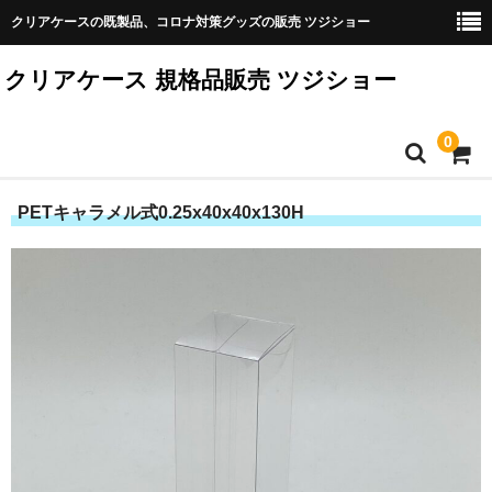
クリアケースの既製品、コロナ対策グッズの販売 ツジショー
クリアケース 規格品販売 ツジショー
0
ホーム
PETキャラメル式0.25x40x40x130H
製品 一覧
ご利用案内
製品代以外の料金
寸法表記
注文の流れ
カート